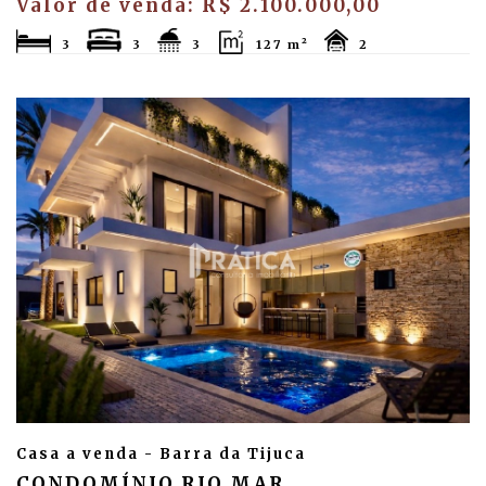
Valor de venda: R$ 2.100.000,00
3
3
3
127 m²
2
Casa a venda - Barra da Tijuca
CONDOMÍNIO RIO MAR