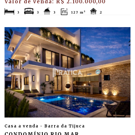
Valor de venda: R$ 2.100.000,00
3
3
3
127 m²
2
Casa a venda - Barra da Tijuca
CONDOMÍNIO RIO MAR