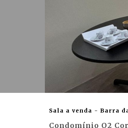
Sala a venda - Barra d
Condomínio O2 Cor