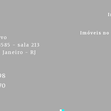
I
Imóveis no
ivo
585 - sala 213
 Janeiro - RJ
98
70