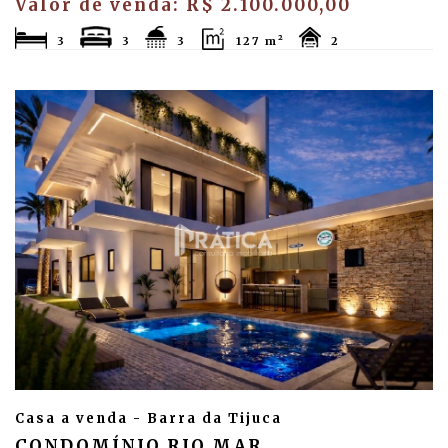
Valor de venda: R$ 2.100.000,00
3
3
3
127 m²
2
Casa a venda - Barra da Tijuca
CONDOMÍNIO RIO MAR