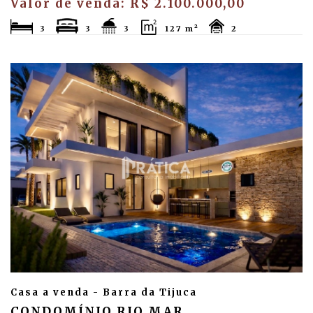
Valor de venda: R$ 2.100.000,00
3
3
3
127 m²
2
Casa a venda - Barra da Tijuca
CONDOMÍNIO RIO MAR