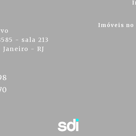
I
Imóveis no
ivo
585 - sala 213
 Janeiro - RJ
98
70