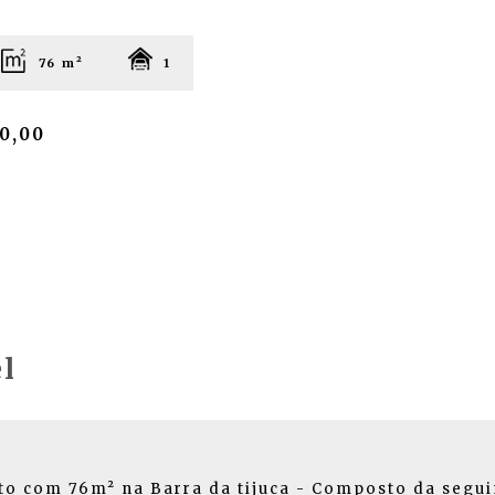
76 m²
1
0,00
l
o com 76m² na Barra da tijuca - Composto da segui